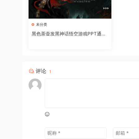
未分类
黑色茶壶发黑神话悟空游戏PPT通用
模板[2024092302]
评论
1