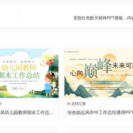
党政红色航天精神PPT模板，内
报
总结汇报
通风幼儿园教师期末工作总结
绿色励志风年中工作总结通用PP
2025052905]
板【2025052505】