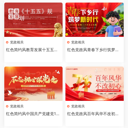
党政相关
党政相关
红色简约风教育发展十五五规
红色党政风青春下乡行筑梦新
划PPT模板【2026071003】
时代PPT模板【202607080
3】
党政相关
党政相关
红色简约风中国共产党建党10
红色党政风百年风华不改初心P
5周年PPT模板[2026062102]
PT模版【2026061705】