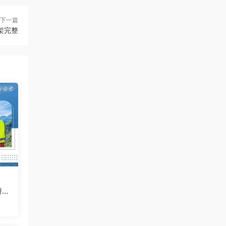
下一篇
架完整
PP