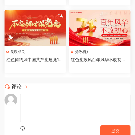
3】
党政相关
党政相关
红色简约风中国共产党建党10
红色党政风百年风华不改初心P
5周年PPT模板[2026062102]
PT模版【2026061705】
评论
0
提交