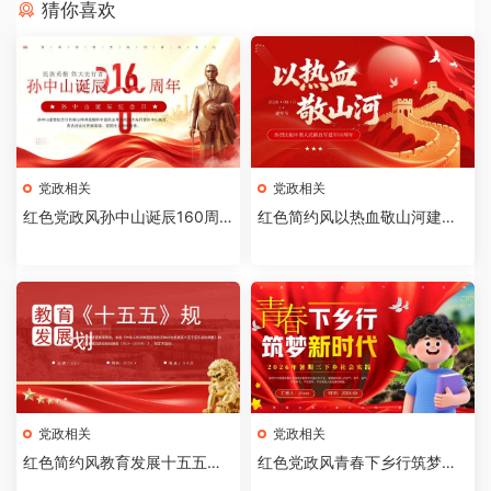
猜你喜欢
党政相关
党政相关
红色党政风孙中山诞辰160周
红色简约风以热血敬山河建军
年纪念日PPT模板【2026073
节99周年PPT模板[20260721
002】
02]
党政相关
党政相关
红色简约风教育发展十五五规
红色党政风青春下乡行筑梦新
划PPT模板【2026071003】
时代PPT模板【202607080