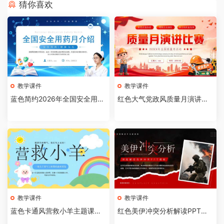
猜你喜欢
教学课件
教学课件
蓝色简约2026年全国安全用药
红色大气党政风质量月演讲比
月介绍PPT模板【202607310
赛全国质量月活动PPT模板【2
4】
026073103】
教学课件
教学课件
蓝色卡通风营救小羊主题课件P
红色美伊冲突分析解读PPT模
PT模板【2026073102】
板【2026073101】