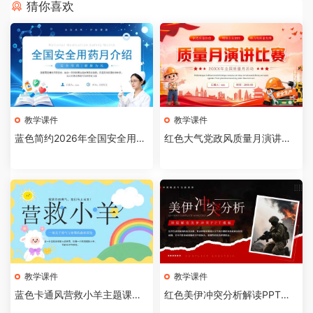
猜你喜欢
教学课件
教学课件
蓝色简约2026年全国安全用药
红色大气党政风质量月演讲比
月介绍PPT模板【202607310
赛全国质量月活动PPT模板【2
4】
026073103】
教学课件
教学课件
蓝色卡通风营救小羊主题课件P
红色美伊冲突分析解读PPT模
PT模板【2026073102】
板【2026073101】