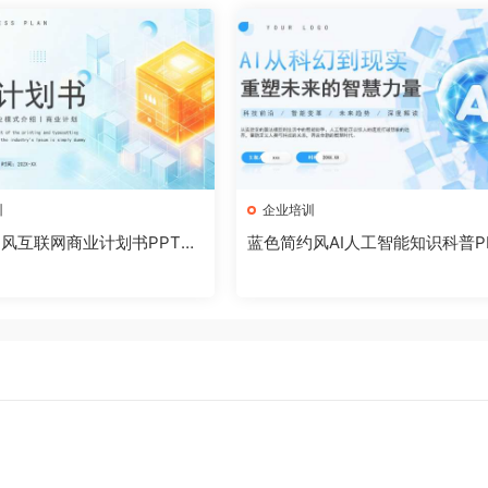
训
企业培训
风互联网商业计划书PPT模
蓝色简约风AI人工智能知识科普P
072002]
模板[2026071903]