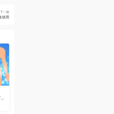
下一篇
改就用
T模