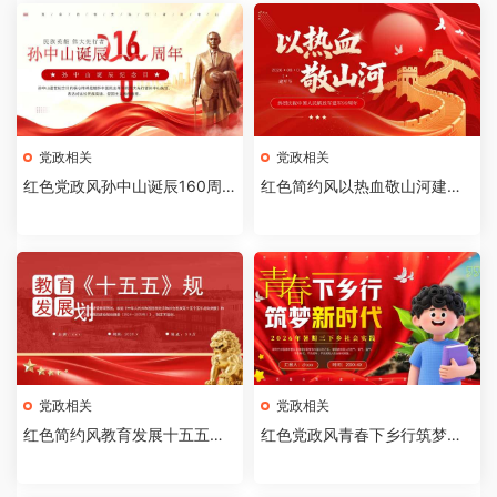
党政相关
党政相关
红色党政风孙中山诞辰160周
红色简约风以热血敬山河建军
年纪念日PPT模板【2026073
节99周年PPT模板[20260721
002】
02]
党政相关
党政相关
红色简约风教育发展十五五规
红色党政风青春下乡行筑梦新
划PPT模板【2026071003】
时代PPT模板【202607080
3】