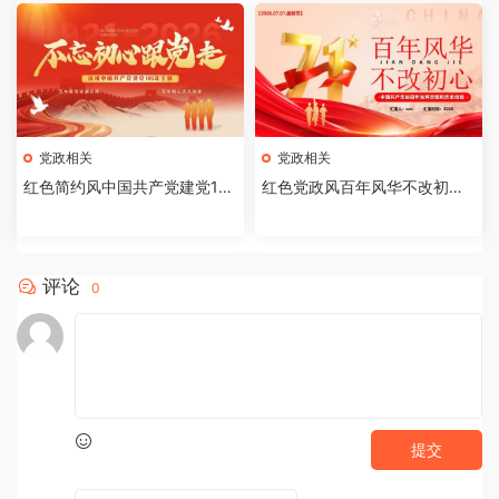
党政相关
党政相关
红色简约风中国共产党建党10
红色党政风百年风华不改初心P
5周年PPT模板[2026062102]
PT模版【2026061705】
评论
0
提交