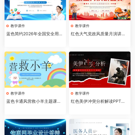
教学课件
教学课件
蓝色简约2026年全国安全用药
红色大气党政风质量月演讲比
月介绍PPT模板【202607310
赛全国质量月活动PPT模板【2
4】
026073103】
教学课件
教学课件
蓝色卡通风营救小羊主题课件P
红色美伊冲突分析解读PPT模
PT模板【2026073102】
板【2026073101】