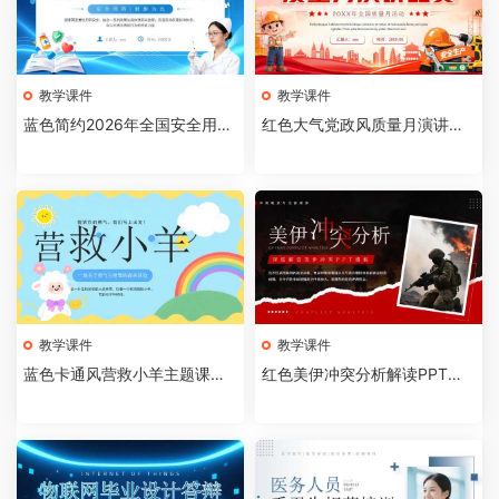
教学课件
教学课件
蓝色简约2026年全国安全用药
红色大气党政风质量月演讲比
月介绍PPT模板【202607310
赛全国质量月活动PPT模板【2
4】
026073103】
教学课件
教学课件
蓝色卡通风营救小羊主题课件P
红色美伊冲突分析解读PPT模
PT模板【2026073102】
板【2026073101】