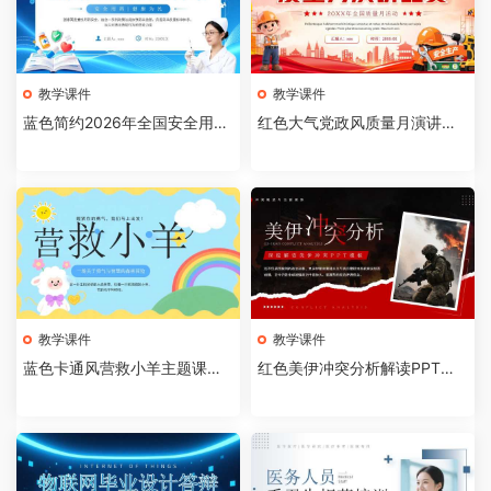
教学课件
教学课件
蓝色简约2026年全国安全用药
红色大气党政风质量月演讲比
月介绍PPT模板【202607310
赛全国质量月活动PPT模板【2
4】
026073103】
教学课件
教学课件
蓝色卡通风营救小羊主题课件P
红色美伊冲突分析解读PPT模
PT模板【2026073102】
板【2026073101】