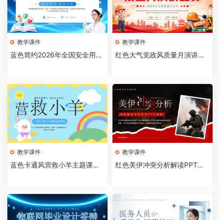
教学课件
教学课件
蓝色简约2026年全国安全用药
红色大气党政风质量月演讲比
月介绍PPT模板【202607310
赛全国质量月活动PPT模板【2
4】
026073103】
教学课件
教学课件
蓝色卡通风营救小羊主题课件P
红色美伊冲突分析解读PPT模
PT模板【2026073102】
板【2026073101】