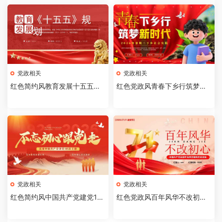
党政相关
党政相关
红色简约风教育发展十五五规
红色党政风青春下乡行筑梦新
划PPT模板【2026071003】
时代PPT模板【202607080
3】
党政相关
党政相关
红色简约风中国共产党建党10
红色党政风百年风华不改初心P
5周年PPT模板[2026062102]
PT模版【2026061705】