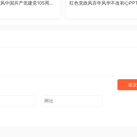
风中国共产党建党105周年P
红色党政风百年风华不改初心PP
026062102]
版【2026061705】
提交