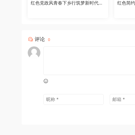
红色党政风青春下乡行筑梦新时代PP
红色简约
T模板【2026070803】
PT模板[2
评论
0