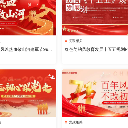
关
党政相关
风以热血敬山河建军节99周
红色简约风教育发展十五五规划P
[2026072102]
模板【2026071003】
关
党政相关