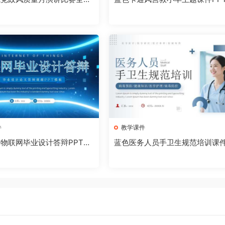
PPT模板【202607310
板【2026073102】
件
教学课件
物联网毕业设计答辩PPT模
蓝色医务人员手卫生规范培训课件
6073005】
T模板【2026073004】