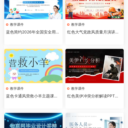
教学课件
教学课件
蓝色简约2026年全国安全用药
红色大气党政风质量月演讲比
月介绍PPT模板【202607310
赛全国质量月活动PPT模板【2
4】
026073103】
教学课件
教学课件
蓝色卡通风营救小羊主题课件P
红色美伊冲突分析解读PPT模
PT模板【2026073102】
板【2026073101】