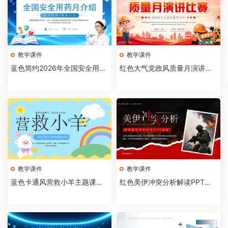
教学课件
教学课件
蓝色简约2026年全国安全用药
红色大气党政风质量月演讲比
月介绍PPT模板【202607310
赛全国质量月活动PPT模板【2
4】
026073103】
教学课件
教学课件
蓝色卡通风营救小羊主题课件P
红色美伊冲突分析解读PPT模
PT模板【2026073102】
板【2026073101】