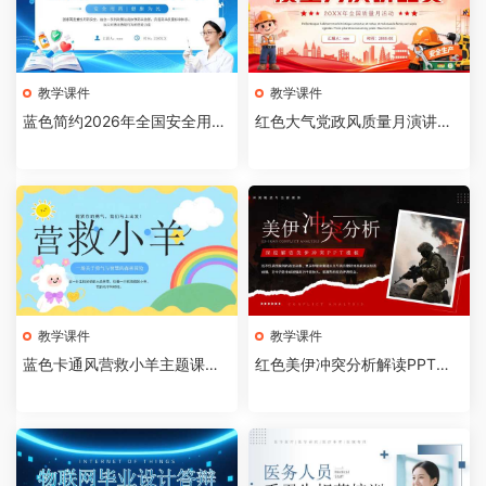
教学课件
教学课件
蓝色简约2026年全国安全用药
红色大气党政风质量月演讲比
月介绍PPT模板【202607310
赛全国质量月活动PPT模板【2
4】
026073103】
教学课件
教学课件
蓝色卡通风营救小羊主题课件P
红色美伊冲突分析解读PPT模
PT模板【2026073102】
板【2026073101】