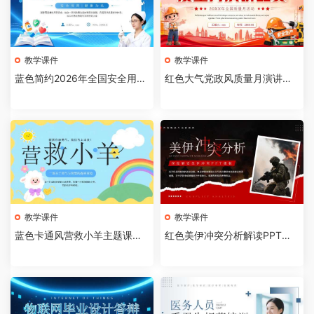
教学课件
教学课件
蓝色简约2026年全国安全用药
红色大气党政风质量月演讲比
月介绍PPT模板【202607310
赛全国质量月活动PPT模板【2
4】
026073103】
教学课件
教学课件
蓝色卡通风营救小羊主题课件P
红色美伊冲突分析解读PPT模
PT模板【2026073102】
板【2026073101】