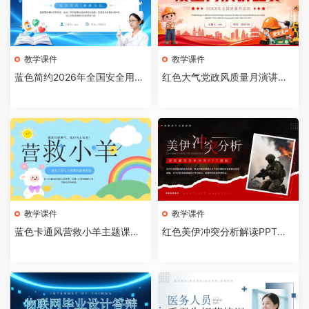
教学课件
教学课件
蓝色简约2026年全国安全用药
红色大气党政风质量月演讲比
月介绍PPT模板【202607310
赛全国质量月活动PPT模板【2
4】
026073103】
教学课件
教学课件
蓝色卡通风营救小羊主题课件P
红色美伊冲突分析解读PPT模
PT模板【2026073102】
板【2026073101】