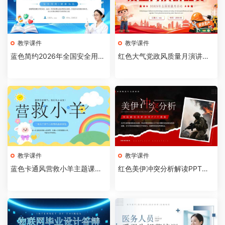
教学课件
教学课件
蓝色简约2026年全国安全用药
红色大气党政风质量月演讲比
月介绍PPT模板【202607310
赛全国质量月活动PPT模板【2
4】
026073103】
教学课件
教学课件
蓝色卡通风营救小羊主题课件P
红色美伊冲突分析解读PPT模
PT模板【2026073102】
板【2026073101】