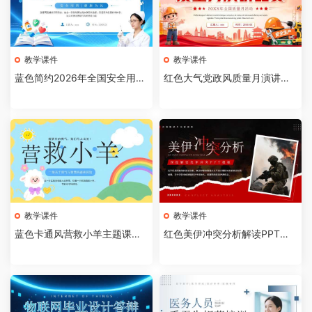
教学课件
教学课件
蓝色简约2026年全国安全用药
红色大气党政风质量月演讲比
月介绍PPT模板【202607310
赛全国质量月活动PPT模板【2
4】
026073103】
教学课件
教学课件
蓝色卡通风营救小羊主题课件P
红色美伊冲突分析解读PPT模
PT模板【2026073102】
板【2026073101】