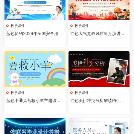
教学课件
教学课件
蓝色简约2026年全国安全用药
红色大气党政风质量月演讲比
月介绍PPT模板【202607310
赛全国质量月活动PPT模板【2
4】
026073103】
教学课件
教学课件
蓝色卡通风营救小羊主题课件P
红色美伊冲突分析解读PPT模
PT模板【2026073102】
板【2026073101】