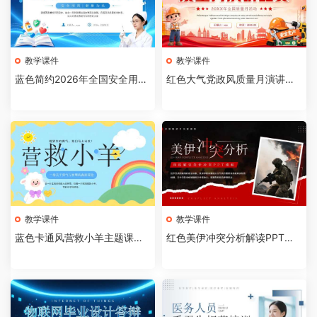
教学课件
教学课件
蓝色简约2026年全国安全用药
红色大气党政风质量月演讲比
月介绍PPT模板【202607310
赛全国质量月活动PPT模板【2
4】
026073103】
教学课件
教学课件
蓝色卡通风营救小羊主题课件P
红色美伊冲突分析解读PPT模
PT模板【2026073102】
板【2026073101】