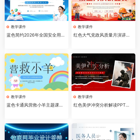
教学课件
教学课件
蓝色简约2026年全国安全用药
红色大气党政风质量月演讲比
月介绍PPT模板【202607310
赛全国质量月活动PPT模板【2
4】
026073103】
教学课件
教学课件
蓝色卡通风营救小羊主题课件P
红色美伊冲突分析解读PPT模
PT模板【2026073102】
板【2026073101】