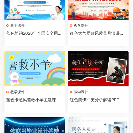
教学课件
教学课件
蓝色简约2026年全国安全用药
红色大气党政风质量月演讲比
月介绍PPT模板【202607310
赛全国质量月活动PPT模板【2
4】
026073103】
教学课件
教学课件
蓝色卡通风营救小羊主题课件P
红色美伊冲突分析解读PPT模
PT模板【2026073102】
板【2026073101】