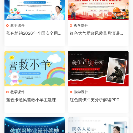
教学课件
教学课件
蓝色简约2026年全国安全用药
红色大气党政风质量月演讲比
月介绍PPT模板【202607310
赛全国质量月活动PPT模板【2
4】
026073103】
教学课件
教学课件
蓝色卡通风营救小羊主题课件P
红色美伊冲突分析解读PPT模
PT模板【2026073102】
板【2026073101】