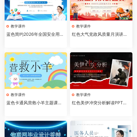
教学课件
教学课件
蓝色简约2026年全国安全用药
红色大气党政风质量月演讲比
月介绍PPT模板【202607310
赛全国质量月活动PPT模板【2
4】
026073103】
教学课件
教学课件
蓝色卡通风营救小羊主题课件P
红色美伊冲突分析解读PPT模
PT模板【2026073102】
板【2026073101】