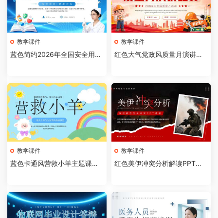
教学课件
教学课件
蓝色简约2026年全国安全用药
红色大气党政风质量月演讲比
月介绍PPT模板【202607310
赛全国质量月活动PPT模板【2
4】
026073103】
教学课件
教学课件
蓝色卡通风营救小羊主题课件P
红色美伊冲突分析解读PPT模
PT模板【2026073102】
板【2026073101】