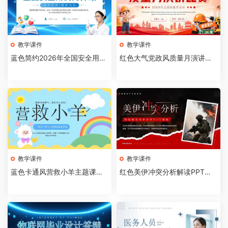
教学课件
教学课件
蓝色简约2026年全国安全用药
红色大气党政风质量月演讲比
月介绍PPT模板【202607310
赛全国质量月活动PPT模板【2
4】
026073103】
教学课件
教学课件
蓝色卡通风营救小羊主题课件P
红色美伊冲突分析解读PPT模
PT模板【2026073102】
板【2026073101】