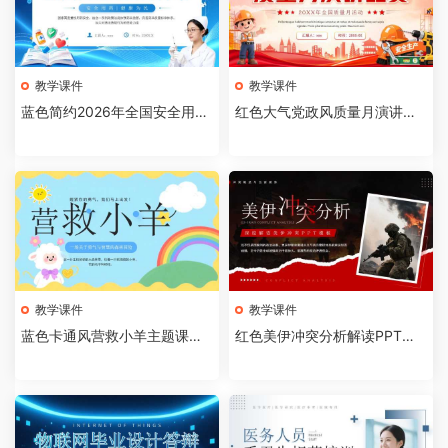
教学课件
教学课件
蓝色简约2026年全国安全用药
红色大气党政风质量月演讲比
月介绍PPT模板【202607310
赛全国质量月活动PPT模板【2
4】
026073103】
教学课件
教学课件
蓝色卡通风营救小羊主题课件P
红色美伊冲突分析解读PPT模
PT模板【2026073102】
板【2026073101】