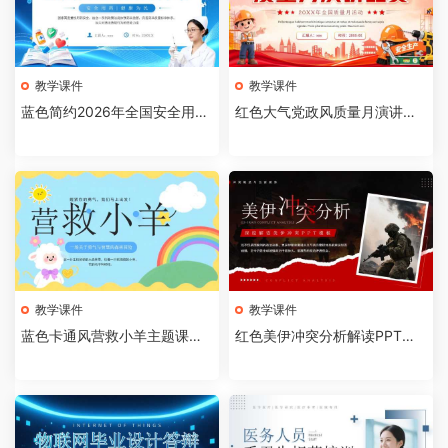
教学课件
教学课件
蓝色简约2026年全国安全用药
红色大气党政风质量月演讲比
月介绍PPT模板【202607310
赛全国质量月活动PPT模板【2
4】
026073103】
教学课件
教学课件
蓝色卡通风营救小羊主题课件P
红色美伊冲突分析解读PPT模
PT模板【2026073102】
板【2026073101】