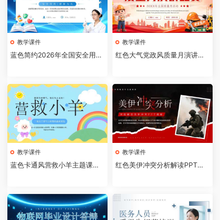
教学课件
教学课件
蓝色简约2026年全国安全用药
红色大气党政风质量月演讲比
月介绍PPT模板【202607310
赛全国质量月活动PPT模板【2
4】
026073103】
教学课件
教学课件
蓝色卡通风营救小羊主题课件P
红色美伊冲突分析解读PPT模
PT模板【2026073102】
板【2026073101】