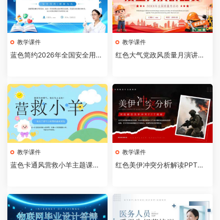
教学课件
教学课件
蓝色简约2026年全国安全用药
红色大气党政风质量月演讲比
月介绍PPT模板【202607310
赛全国质量月活动PPT模板【2
4】
026073103】
教学课件
教学课件
蓝色卡通风营救小羊主题课件P
红色美伊冲突分析解读PPT模
PT模板【2026073102】
板【2026073101】