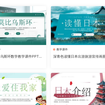
件
教学课件
乌斯环数学教学课件PPT模
深青色读懂日本出游旅游宣传画册
081005]
T模板[2026081004]