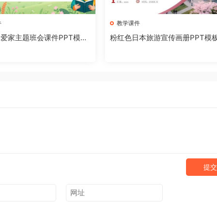
件
教学课件
爱家主题班会课件PPT模板
粉红色日本旅游宣传画册PPT模板
1002]
026081001]
提交