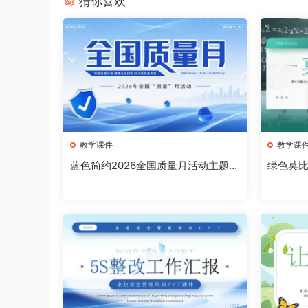
猜你喜欢
教学课件
教学课
蓝色简约2026全国质量月活动主题宣
绿色莫比
传PPT模板[2026080904]
板[2026