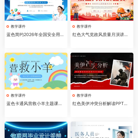
教学课件
教学课件
蓝色简约2026年全国安全用药
红色大气党政风质量月演讲比
月介绍PPT模板【202607310
赛全国质量月活动PPT模板【2
4】
026073103】
教学课件
教学课件
蓝色卡通风营救小羊主题课件P
红色美伊冲突分析解读PPT模
PT模板【2026073102】
板【2026073101】